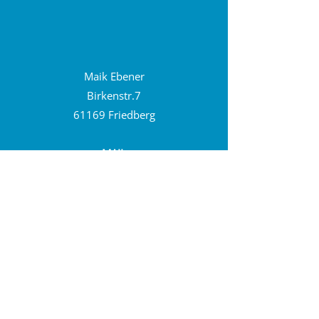
Maik Ebener
Birkenstr.7
61169 Friedberg
MAIL
maik.ebener@maik-ebener.de
WEB
www.maik-ebener.de
Rufen Sie mich an!
TELEFON